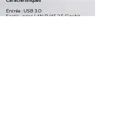
Caractéristiques
Entrée : USB 3.0
Sortie :
prise LAN RJ45 2,5 Gigabit
Puce IC : Realtek RTL8156
Vitesse Ethernet :
10/100/1000/2500Mpbs
Fast Ethernet jusqu'à 100 Mbit/s
(Half/Full Duplex)
Gigabit Ethernet jusqu'à 1000 MBit/s
(Half/Full Duplex)
NBASE-T avec jusqu'à 2,5 Gbit/s
(Half/Full Duplex)
Matériel: Alliage d'aluminium
Longueur du câble : 15 cm
Compatibilité : prend en charge les
systèmes Linux, Windows, Mac
USB Super Speed - Spécification 5
Gbit/s
Compatible avec:​
IEEE 802.3u : 100BASE-TX
IEEE 802.3ab : 1000BASE-T
IEEE 802.3bz : 2.5GBASE-T
Prend en charge Auto MDI-X
(détection automatique de câble