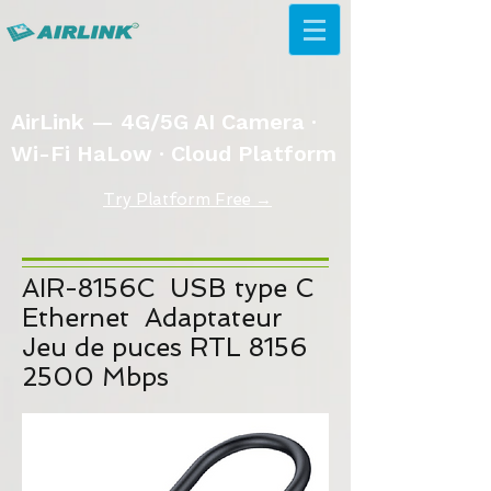
AirLink — 4G/5G AI Camera ·
Wi-Fi HaLow · Cloud Platform
Try Platform Free →
AIR-8156C
USB type C
Ethernet
Adaptateur
Jeu de puces RTL 8156
2500 Mbps