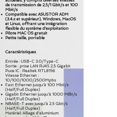
actuelles, y compris diverses vitesses
de transmission de 2,5/1 Gbit/s et 100
Mbit/s
Compatible avec ASUSTOR ADM
(3.4.x et supérieur), Windows, MacOS
et Linux, offrant une intégration
flexible du système d'exploitation
Pilote MAC OS gratuit
Petite taille, portable
Caractéristiques
Entrée : USB-C 3.0/Type-C
Sortie :
prise LAN RJ45 2,5 Gigabit
Puce IC : Realtek RTL8156
Vitesse Ethernet :
10/100/1000/2500Mpbs
Fast Ethernet jusqu'à 100 Mbit/s
(Half/Full Duplex)
Gigabit Ethernet jusqu'à 1000 MBit/s
(Half/Full Duplex)
NBASE-T avec jusqu'à 2,5 Gbit/s
(Half/Full Duplex)
Matériel: Alliage d'aluminium