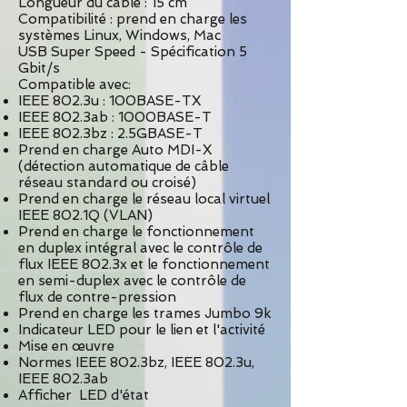
Longueur du câble : 15 cm
Compatibilité : prend en charge les
systèmes Linux, Windows, Mac
USB Super Speed - Spécification 5
Gbit/s
Compatible avec:​
IEEE 802.3u : 100BASE-TX
IEEE 802.3ab : 1000BASE-T
IEEE 802.3bz : 2.5GBASE-T
Prend en charge Auto MDI-X
(détection automatique de câble
réseau standard ou croisé)
Prend en charge le réseau local virtuel
IEEE 802.1Q (VLAN)
Prend en charge le fonctionnement
en duplex intégral avec le contrôle de
flux IEEE 802.3x et le fonctionnement
en semi-duplex avec le contrôle de
flux de contre-pression
Prend en charge les trames Jumbo 9k
Indicateur LED pour le lien et l'activité​
Mise en œuvre
Normes IEEE 802.3bz, IEEE 802.3u,
IEEE 802.3ab
Afficher LED d'état